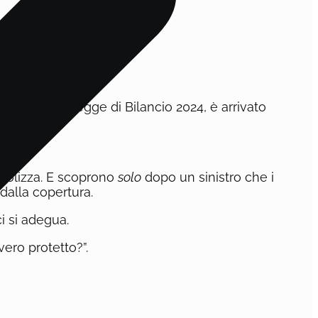
dale
. Con la Legge di Bilancio 2024, è arrivato
a polizza. E scoprono
solo
dopo un sinistro che i
 dalla copertura.
i si adegua.
ero protetto?”.