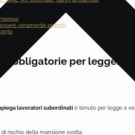
 imprese
a essere veramente protetti
perta
i obbligatorie per legge: IN
mpiega lavoratori subordinati
è tenuto per legge a vers
lo di rischio della mansione svolta.