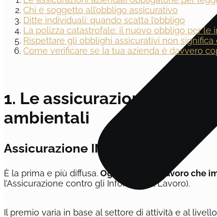
Chi è soggetto all’obbligo assicurativo
Ditte individuali: quando scatta l’obbligo
La polizza catastrofale: il nuovo obbligo per le
Rispettare gli obblighi assicurativi non signific
Come verificare se la tua azienda è davvero co
1. Le assicurazioni aziendal
ambientali
Assicurazione INAIL
È la prima e più diffusa.
Ogni datore di lavoro che i
l’Assicurazione contro gli Infortuni sul Lavoro).
Il premio varia in base al settore di attività e al livel