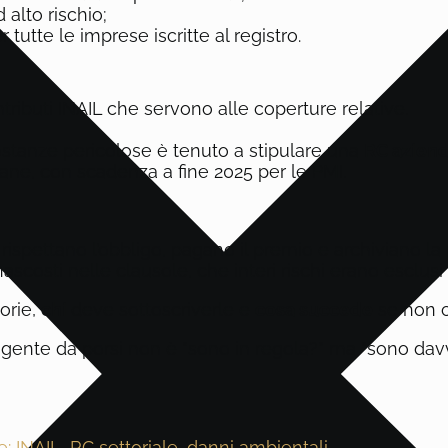
d alto rischio;
r tutte le imprese iscritte al registro.
tributi INAIL che servono alle coperture relative.
sostanze pericolose è tenuto a stipulare una
RC azien
 frane, con scadenza a fine 2025 per le PMI.
 rispettano l’obbligo, pagano il premio e archiviano l
ascosti nelle clausole, che interi rischi erano esclusi
orie,
chi
deve sottoscriverle e
cosa succede
se non c
gente da porsi non è “sono in regola?” ma “sono davv
e: INAIL, RC settoriale, danni ambientali