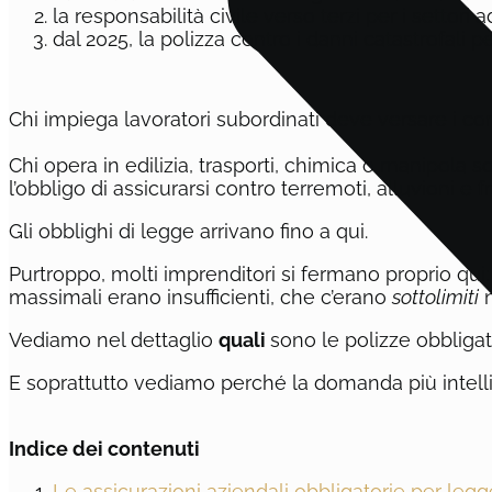
la responsabilità civile verso terzi per i settori a
dal 2025, la polizza contro i danni catastrofali pe
Chi impiega lavoratori subordinati deve versare i con
Chi opera in edilizia, trasporti, chimica o manipola 
l’obbligo di assicurarsi contro terremoti, alluvioni e
Gli obblighi di legge arrivano fino a qui.
Purtroppo, molti imprenditori si fermano proprio qui:
massimali erano insufficienti, che c’erano
sottolimiti
n
Vediamo nel dettaglio
quali
sono le polizze obbligat
E soprattutto vediamo perché la domanda più intelli
Indice dei contenuti
Le assicurazioni aziendali obbligatorie per legg