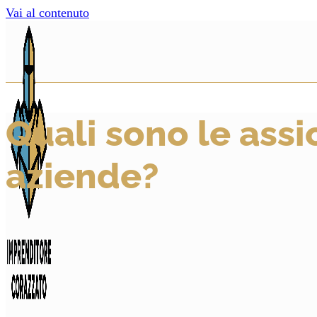
Vai al contenuto
Quali sono le assi
aziende?