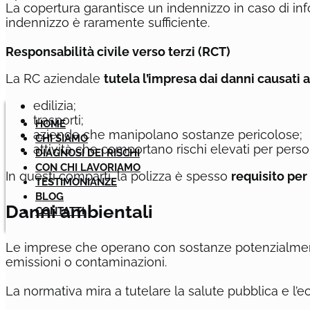
La copertura garantisce un indennizzo in caso di infor
indennizzo è raramente sufficiente.
Responsabilità civile verso terzi (RCT)
La RC aziendale
tutela l’impresa dai danni causati a
edilizia;
trasporti;
HOME
aziende che manipolano sostanze pericolose;
CHI SIAMO
attività che comportano rischi elevati per pers
DIAGNOSI DEI RISCHI
CON CHI LAVORIAMO
In questi comparti, la polizza è spesso
requisito per
TESTIMONIANZE
BLOG
Danni ambientali
CONTATTI
Le imprese che operano con sostanze potenzialmente 
emissioni o contaminazioni.
La normativa mira a tutelare la salute pubblica e l