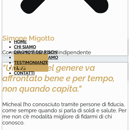
Simone Migotto
HOME
CHI SIAMO
Consulente finanziario indipendente
DIAGNOSI DEI RISCHI
CON CHI LAVORIAMO
TESTIMONIANZE
"Un tema del genere va
BLOG
CONTATTI
affrontato bene e per tempo,
non quando capita."
Micheal l’ho conosciuto tramite persone di fiducia,
come sempre quando si parla di soldi e salute. Per
me non c’è modalità migliore di fidarmi di chi
conosco.