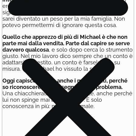
ero coperto per la non autosufficienza, il che
significa che se non avessi più potuto lavorare
sarei diventato un peso per la mia famiglia. Non
potevo permettermi di ignorare questa cosa.
Quello che apprezzo di più di Michael è che non
parte mai dalla vendita. Parte dal capire se serve
davvero qualcosa
, e solo dopo cerca lo strumento
giusto. Nel mio lavoro dico sempre che un conto è
adattarsi un vestito, un conto è farselo fare su
misura. Con Michael ho vissuto la seconda.
Oggi capisco meglio anche i miei clienti, perché
so riconoscere prima i segnali di un problema.
Una chiacchierata non costa niente, anche perché
lui non spinge mai a “comprare”. È solo
conoscenza in più: non fa mai male.