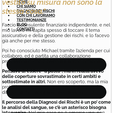
vestito su misura non sono la
HOME
CHI SIAMO
stessa cosa."
DIAGNOSI DEI RISCHI
CON CHI LAVORIAMO
TESTIMONIANZE
Faccio il consulente finanziario indipendente, e nel
BLOG
CONTATTI
mio lavoro mi capita spesso di toccare il tema
assicurativo e della gestione dei rischi, e lo facevo
già anche per me stesso.
Poi ho conosciuto Michael tramite l’azienda per cui
collaboro, ed è partita una collaborazione
professionale, che è diventata anche personale.
Pensavo di essere “a posto”, ma in realtà avevo
delle coperture sovrastimate in certi ambiti e
sottostimate in altri.
Non ero scoperto, ma la mia
protezione non era nemmeno ottimizzata, e la
differenza l’ho capita solo lavorando con lui.
Il percorso della Diagnosi dei Rischi è un po’ come
le analisi del sangue, se c’è un asterisco bisogna
intervenire.
Nel mio caso ne è emerso uno: non