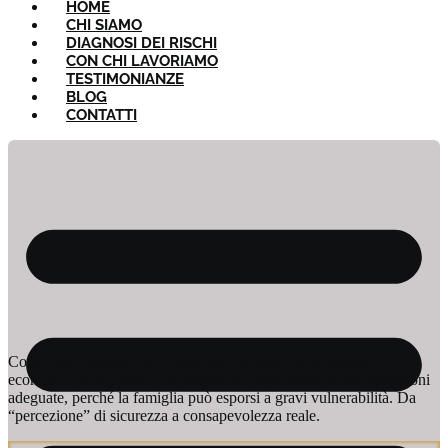
HOME
CHI SIAMO
DIAGNOSI DEI RISCHI
CON CHI LAVORIAMO
TESTIMONIANZE
BLOG
CONTATTI
Come una Diagnosi dei Rischi può rivelare che la stabilità
economica non è reale. Un patrimonio importante merita protezioni
adeguate, perché la famiglia può esporsi a gravi vulnerabilità. Da
“percezione” di sicurezza a consapevolezza reale.