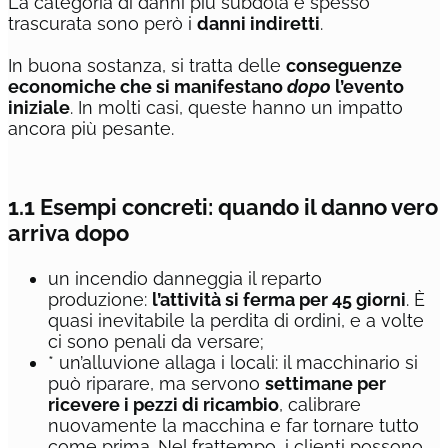
La categoria di danni più subdola e spesso
trascurata sono però i
danni indiretti
.
In buona sostanza, si tratta delle
conseguenze
economiche che si manifestano
dopo
l’evento
iniziale
. In molti casi, queste hanno un impatto
ancora più pesante.
1.1 Esempi concreti: quando il danno vero
arriva dopo
un incendio danneggia il reparto
produzione:
l’attività si ferma per 45 giorni
. È
quasi inevitabile la perdita di ordini, e a volte
ci sono penali da versare;
* un’alluvione allaga i locali: il macchinario si
può riparare, ma servono
settimane per
ricevere i pezzi di ricambio
, calibrare
nuovamente la macchina e far tornare tutto
come prima. Nel frattempo, i clienti possono